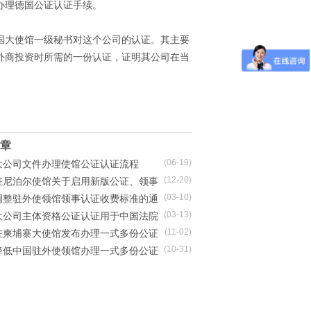
办理德国公证认证手续。
国大使馆一级秘书对这个公司的认证。其主要
外商投资时所需的一份认证，证明其公司在当
章
(06-19)
大公司文件办理使馆公证认证流程
(12-20)
驻尼泊尔使馆关于启用新版公证、领事
(03-10)
申请表的通知
调整驻外使领馆领事认证收费标准的通
(03-13)
大公司主体资格公证认证用于中国法院
(11-02)
怎么办理？
驻柬埔寨大使馆发布办理一式多份公证
(10-31)
费标准
降低中国驻外使领馆办理一式多份公证
费标准的通知