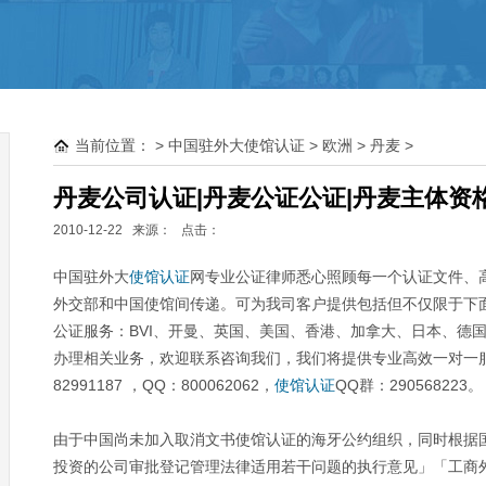
离岸群岛大使馆公证
塞舌尔
毛里求斯
当前位置：
>
中国驻外大使馆认证
>
欧洲
>
丹麦
>
巴哈马
BVI
丹麦公司认证|丹麦公证公证|丹麦主体资
开曼
2010-12-22 来源：
点击：
萨摩亚
中国驻外大
使馆认证
网专业公证律师悉心照顾每一个认证文件、
外交部和中国使馆间传递。可为我司客户提供包括但不仅限于下
公证服务：BVI、开曼、英国、美国、香港、加拿大、日本、德
办理相关业务，欢迎联系咨询我们，我们将提供专业高效一对一服务，2
82991187 ，QQ：800062062，
使馆认证
QQ群：290568223。
由于中国尚未加入取消文书使馆认证的海牙公约组织，同时根据国家
投资的公司审批登记管理法律适用若干问题的执行意见」「工商外企