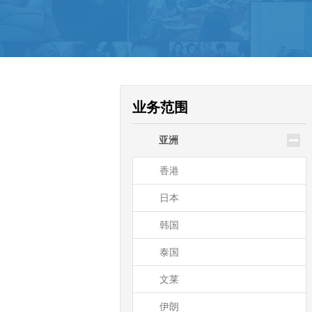
驻大洋洲领使馆公证
新西兰
澳大利亚
帕劳
业务范围
瑙鲁
亚洲
基里巴斯
香港
日本
韩国
泰国
文莱
伊朗