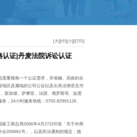
中国驻非洲使馆公证
加纳
埃及
[
大
][
中
][
小
][
打印
]
几内亚
马达加斯加
格认证|丹麦法院诉讼认证
高度重视每一个公证需求，并准确、高效的在
面地区及属地的公司公证以及出具法律意见书
国、新加坡、萨摩亚、法国、俄罗斯等。如需
4小时服务热线：0755-82991126、
工商总局2006年4月27日印发「关于外商
200681号」，以及民法通则的规定，德