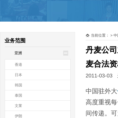
驻大洋洲领使馆公证
新西兰
澳大利亚
当前位置：
>
中
帕劳
业务范围
瑙鲁
丹麦公司
亚洲
基里巴斯
麦合法资
香港
日本
2011-03-0
韩国
中国驻外大
泰国
高度重视每
文莱
间传递。可
伊朗