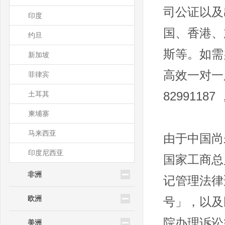
司公证以及
印度
国、香港、
约旦
斯等。如需
新加坡
高效一对一服
菲律宾
土耳其
82991187
柬埔寨
马来西亚
由于中国尚
印度尼西亚
国家工商总
非洲
记管理法律
欧洲
号」，以及
院办理诉讼
美洲