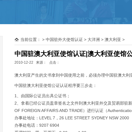
离岸群岛大使馆公证
塞舌尔
毛里求斯
当前位置：
>
中国驻外大使馆认证
>
大洋洲
>
澳大利亚
>
巴哈马
BVI
中国驻澳大利亚使馆认证|澳大利亚使馆公
开曼
2010-12-22 来源：
点击：
萨摩亚
澳大利亚产生的文书拿到中国使用之前，必须办理中国驻澳大利
中国驻澳大利亚使馆公证认证程序要三步走：
1、由国际公证员出具公证书；
2、拿着已经公证员盖章签名之文件到澳大利亚外交及贸易部驻新南威
OF FOREIGN AFFAIRS AND TRADE）进行认证（Authenticat
办事处地址：LEVEL 7，26 LEE STREET SYDNEY NSW 2000
办事处电话：9207 6904