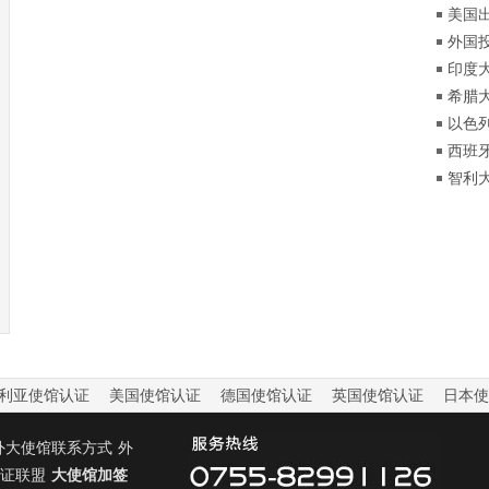
朋友
美国
出生
外国
护照
印度
希腊
以色
西班
智利
利亚使馆认证
美国使馆认证
德国使馆认证
英国使馆认证
日本使
外大使馆联系方式
外
证联盟
大使馆加签