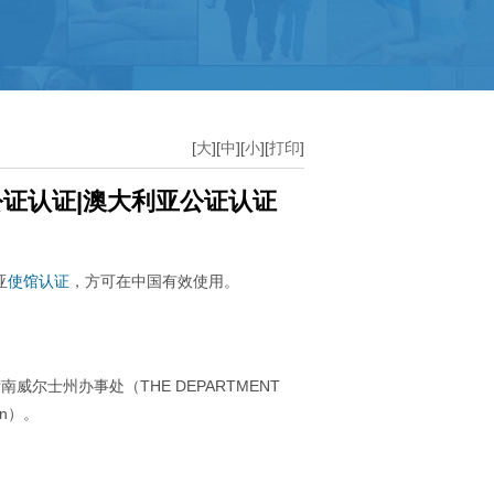
中国驻非洲使馆公证
加纳
埃及
[
大
][
中
][
小
][
打印
]
几内亚
马达加斯加
证认证|澳大利亚公证认证
亚
使馆认证
，方可在中国有效使用。
尔士州办事处（THE DEPARTMENT
ion）。