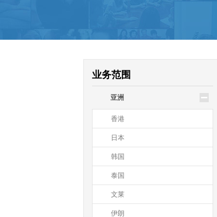
驻大洋洲领使馆公证
新西兰
澳大利亚
帕劳
业务范围
瑙鲁
亚洲
基里巴斯
香港
日本
韩国
泰国
文莱
伊朗