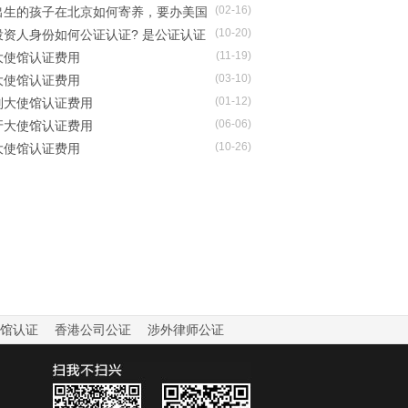
(02-16)
，卖房。应该怎样写委托书
出生的孩子在北京如何寄养，要办美国
(10-20)
纸认证吗
投资人身份如何公证认证? 是公证认证
(11-19)
还是身份证？
大使馆认证费用
(03-10)
大使馆认证费用
(01-12)
列大使馆认证费用
(06-06)
牙大使馆认证费用
(10-26)
大使馆认证费用
馆认证
香港公司公证
涉外律师公证