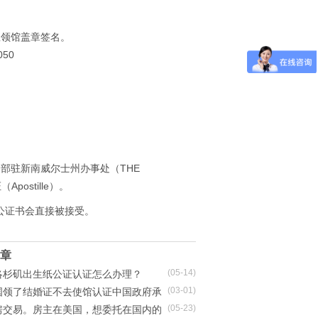
总领馆盖章签名。
050
部驻新南威尔士州办事处（THE
Apostille）。
公证书会直接被接受。
章
(05-14)
洛杉矶出生纸公证认证怎么办理？
(03-01)
国领了结婚证不去使馆认证中国政府承
(05-23)
房交易。房主在美国，想委托在国内的