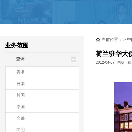
驻大洋洲领使馆公证
新西兰
澳大利亚
当前位置：
>
中
帕劳
业务范围
瑙鲁
荷兰驻华大
亚洲
基里巴斯
2012-04-07 来
香港
日本
韩国
泰国
文莱
伊朗