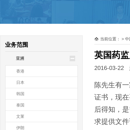
驻大洋洲领使馆公证
新西兰
澳大利亚
当前位置：
>
中
帕劳
业务范围
瑙鲁
英国药监
亚洲
基里巴斯
2016-03
香港
日本
陈先生有一
韩国
证书，现在
泰国
后得知，是
文莱
求提供文件
伊朗