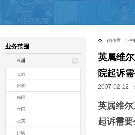
驻大洋洲领使馆公证
新西兰
澳大利亚
当前位置：
>
中
帕劳
业务范围
瑙鲁
英属维尔
亚洲
基里巴斯
院起诉需
香港
日本
2007-02
韩国
英属维尔
泰国
起诉需要
文莱
伊朗