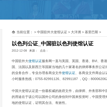
离岸群岛大使馆公证
塞舌尔
毛里求斯
当前位置：
>
中国驻外大使馆认证
>
大洋洲
>
基里巴斯
>
巴哈马
BVI
以色列公证_中国驻以色列使馆认证
开曼
2012-12-08 来源：
点击：
萨摩亚
中国驻外大
使馆认证
服务网一直与美国、英国、香港、BVI、香
国、法国以及新西兰等国家当地的几十家著名的律师事务所公证
的业务合作，专业办理各商业文件
使馆认证
、各商业文件商会认
小时服务热线：0755-82991126、82991187 ，QQ：800062
中国大使馆认证是一份最权威的政府文件，由律师、外务部和中
的用途在于该公司以国外公司的身份到中国来投资时，中国受理
地的使馆认证，证明其合法、有效性。