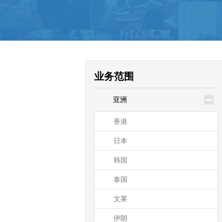
驻大洋洲领使馆公证
新西兰
澳大利亚
帕劳
业务范围
瑙鲁
亚洲
基里巴斯
香港
日本
韩国
泰国
文莱
伊朗