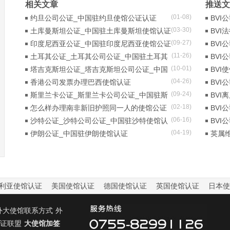
相关文章
推送文
(01-08)
约旦公司公证_中国驻约旦使馆公证认证
BV
(03-30)
土库曼斯坦公证_中国驻土库曼斯坦使馆认证
照相
BVI
(09-27)
印度尼西亚公证_中国驻印度尼西亚使馆公证
BV
(11-26)
认证
土耳其公证_土耳其公司公证_中国驻土耳其
证？
BV
(10-01)
使馆认证
塔吉克斯坦公证_塔吉克斯坦公司公证_中国
为诉
BVI
(04-26)
驻塔吉克斯坦使馆认证
香港公司发票办理巴西使馆认证
BVI
(09-24)
斯里兰卡公证_斯里兰卡公司公证_中国驻斯
BVI
(02-18)
里兰卡使馆认证
怎么样办理南非新旧护照同一人的使馆公证
BVI
(06-16)
认证手续？
沙特公证_沙特公司公证_中国驻沙特使馆认
BV
(04-19)
证
伊朗公证_中国驻伊朗使馆认证
英属
证明
利亚使馆认证
美国使馆认证
德国使馆认证
英国使馆认证
日本使
外大使馆联系方式
外
证联盟
大使馆加签