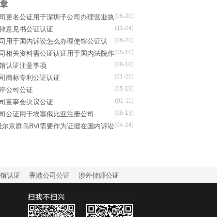
章
(06-20)
I公司更名公证用于深圳子公司办理营业执
(11-24)
关信息更新
法律意见书公证认证
(06-20)
I公司用于国内诉讼怎么办理使馆公证认
(05-10)
I公司相关资料需公证认证用于国内法院作
(08-18)
讼证据使用
使馆认证注意事项
(01-20)
公司商标专利公证认证
(05-19)
离岸公司公证
(01-11)
公司董事会决议公证
(06-13)
I公司公证用于埃塞俄比亚注册公司
(04-24)
维尔京群岛BVI需要作为证据在国内诉讼
如何公证认证
馆认证
香港公司公证
涉外律师公证