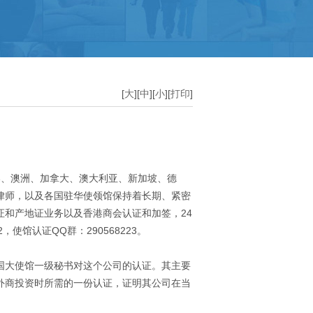
中国驻非洲使馆公证
加纳
埃及
[
大
][
中
][
小
][
打印
]
几内亚
马达加斯加
港、澳洲、加拿大、澳大利亚、新加坡、德
律师，以及各国驻华使领馆保持着长期、紧密
证和产地证业务以及香港商会认证和加签，24
062，使馆认证QQ群：290568223。
国大使馆一级秘书对这个公司的认证。其主要
外商投资时所需的一份认证，证明其公司在当